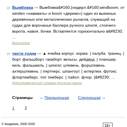
Вымбовка
— Вымбовка&#160;(нидерл.&#160;windboom, от
18
winden «навивать» и boom «дерево») один из выемных
деревянных или металлических рычагов, служащий на
судах для ворочанья баллера ручного шпиля, стоячего
ворота, навоя, бочки. Вставляется горизонтально в&#8230;
…
Википедия
части судна
— ▲ ячейка корпус: корма. | палуба. транец. |
19
борт. фальшборт. гакаборт. вельсы. дейдвуд. | планшир.
киль. фальшкиль. | шпигат. штевень. форштевень.
ахтерштевень. | пяртнерс. шпангоут. | ахтерлюк. футокс.
флортимберс. топ тимберс. | пайол. флор. |&#8230; …
Идеографический словарь русского языка
Страницы
←
Предыдущая
Следующая
→
1
2
© Академик, 2000-2026
18+