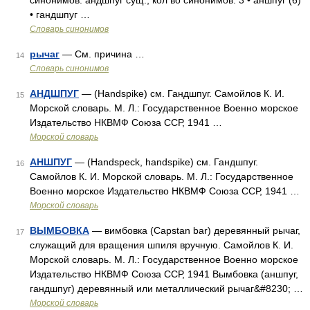
синонимов. андшпуг сущ., кол во синонимов: 3 • аншпуг (6)
• гандшпуг …
Словарь синонимов
рычаг
— См. причина …
14
Словарь синонимов
АНДШПУГ
— (Handspike) см. Гандшпуг. Самойлов К. И.
15
Морской словарь. М. Л.: Государственное Военно морское
Издательство НКВМФ Союза ССР, 1941 …
Морской словарь
АНШПУГ
— (Handspeck, handspike) см. Гандшпуг.
16
Самойлов К. И. Морской словарь. М. Л.: Государственное
Военно морское Издательство НКВМФ Союза ССР, 1941 …
Морской словарь
ВЫМБОВКА
— вимбовка (Capstan bar) деревянный рычаг,
17
служащий для вращения шпиля вручную. Самойлов К. И.
Морской словарь. М. Л.: Государственное Военно морское
Издательство НКВМФ Союза ССР, 1941 Вымбовка (аншпуг,
гандшпуг) деревянный или металлический рычаг&#8230; …
Морской словарь